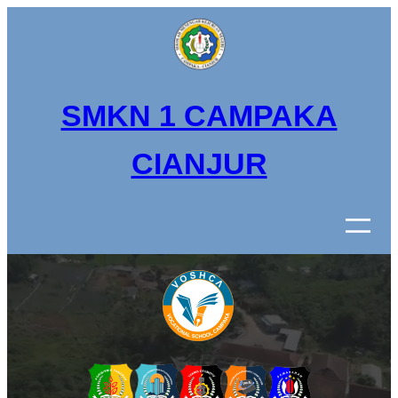
Lewati
ke
konten
SMKN 1 CAMPAKA
CIANJUR