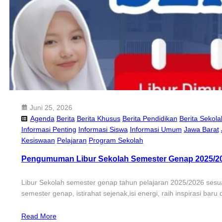
Juni 25, 2026
Agenda
Berita
Berita Khusus
Berita Pendidikan
Berita Sekola
Informasi Penting
Informasi Siswa
Informasi Umum
Jawa Barat
Kesiswaan
Pelajaran
Program Sekolah
Pengumuman Libur Sekolah Semester Genap 2025/2
Libur Sekolah semester genap tahun pelajaran 2025/2026 sesua
semester genap, istirahat sejenak,isi energi, raih inspirasi ba
Read More