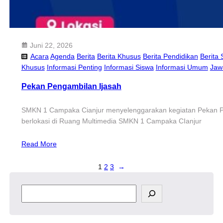
Juni 22, 2026
Acara
Agenda
Berita
Berita Khusus
Berita Pendidikan
Berita 
Khusus
Informasi Penting
Informasi Siswa
Informasi Umum
Jaw
Pekan Pengambilan Ijasah
SMKN 1 Campaka Cianjur menyelenggarakan kegiatan Pekan Peng
berlokasi di Ruang Multimedia SMKN 1 Campaka CIanjur
Read More
1
2
3
→
S
e
a
r