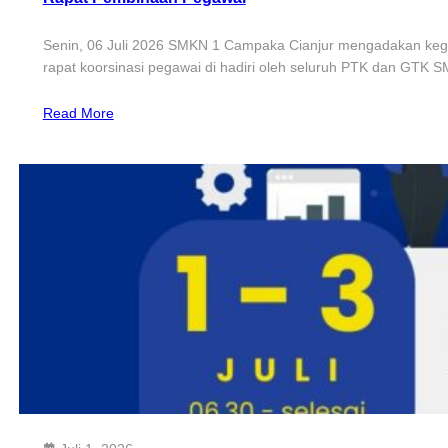
Senin, 06 Juli 2026 SMKN 1 Campaka Cianjur mengadakan keg
rapat koorsinasi pegawai di hadiri oleh seluruh PTK dan GTK
Read More