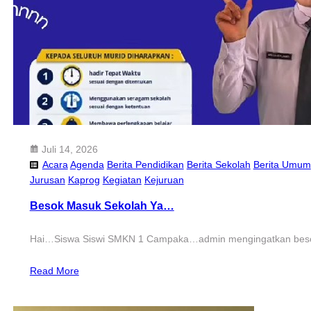
Juli 14, 2026
Acara
Agenda
Berita Pendidikan
Berita Sekolah
Berita Umum
Jurusan
Kaprog
Kegiatan
Kejuruan
Besok Masuk Sekolah Ya…
Hai…Siswa Siswi SMKN 1 Campaka…admin mengingatkan besok
Read More