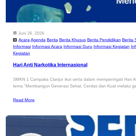
Juni 26, 2026
Acara
Agenda
Berita
Berita Khusus
Berita Pendidikan
Berita 
Informasi
Informasi Acara
Informasi Guru
Informasi Kegiatan
In
Kegiatan
Hari Anti Narkotika Internasional
SMKN 1 Campaka Cianjur ikut serta dalam memperingati Hari Ant
tema “Membangun Generasi Sehat, Cerdas dan Kuat melalui g
Read More