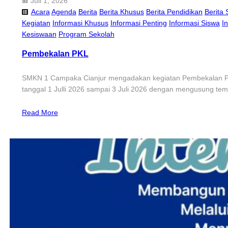
Juli 1, 2026
Acara
Agenda
Berita
Berita Khusus
Berita Pendidikan
Berita 
Kegiatan
Informasi Khusus
Informasi Penting
Informasi Siswa
I
Kesiswaan
Program Sekolah
Pembekalan PKL
SMKN 1 Campaka Cianjur mengadakan kegiatan Pembekalan Prak
tanggal 1 Julli 2026 sampai 3 Juli 2026 dengan mengusung te
Read More