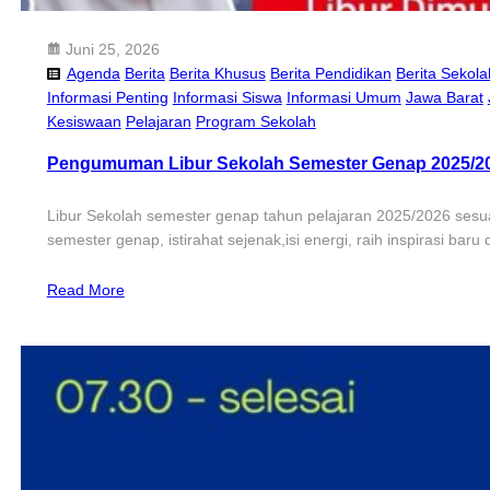
Juni 25, 2026
Agenda
Berita
Berita Khusus
Berita Pendidikan
Berita Sekola
Informasi Penting
Informasi Siswa
Informasi Umum
Jawa Barat
Kesiswaan
Pelajaran
Program Sekolah
Pengumuman Libur Sekolah Semester Genap 2025/2
Libur Sekolah semester genap tahun pelajaran 2025/2026 sesua
semester genap, istirahat sejenak,isi energi, raih inspirasi ba
Read More