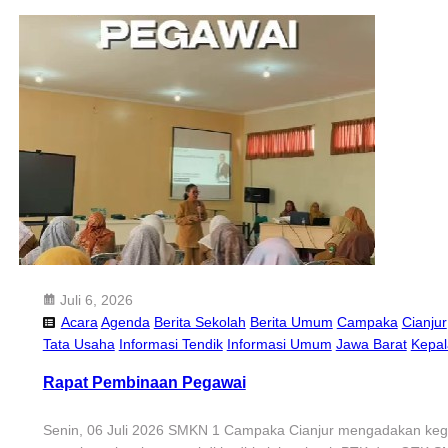
Juli 6, 2026
Acara
Agenda
Berita Sekolah
Berita Umum
Campaka
Cianjur
Tata Usaha
Informasi Tendik
Informasi Umum
Jawa Barat
Kepal
Rapat Pembinaan Pegawai
Senin, 06 Juli 2026 SMKN 1 Campaka Cianjur mengadakan keg