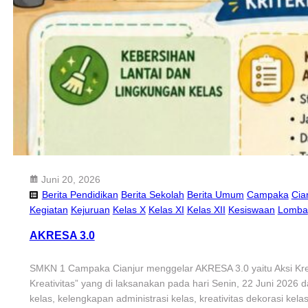
Juni 20, 2026
Berita Pendidikan
Berita Sekolah
Berita Umum
Campaka
Cia
Kegiatan
Kejuruan
Kelas X
Kelas XI
Kelas XII
Kesiswaan
Lomba
AKRESA 3.0
SMKN 1 Campaka Cianjur menggelar AKRESA 3.0 yaitu Aksi Kre
Kreativitas” yang di laksanakan pada hari Senin, 22 Juni 2026 d
kelas, kelengkapan administrasi kelas, kreativitas dekorasi ke