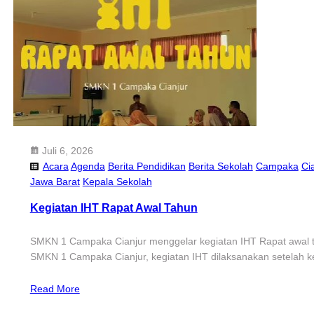
Juli 6, 2026
Acara
Agenda
Berita Pendidikan
Berita Sekolah
Campaka
Ci
Jawa Barat
Kepala Sekolah
Kegiatan IHT Rapat Awal Tahun
SMKN 1 Campaka Cianjur menggelar kegiatan IHT Rapat awal ta
SMKN 1 Campaka Cianjur, kegiatan IHT dilaksanakan setelah k
Read More