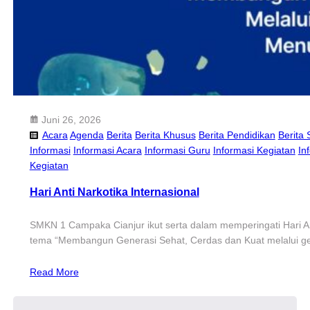
Juni 26, 2026
Acara
Agenda
Berita
Berita Khusus
Berita Pendidikan
Berita 
Informasi
Informasi Acara
Informasi Guru
Informasi Kegiatan
In
Kegiatan
Hari Anti Narkotika Internasional
SMKN 1 Campaka Cianjur ikut serta dalam memperingati Hari Ant
tema “Membangun Generasi Sehat, Cerdas dan Kuat melalui g
Read More