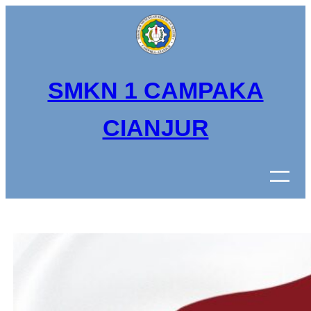
Lewati
ke
konten
SMKN 1 CAMPAKA
CIANJUR