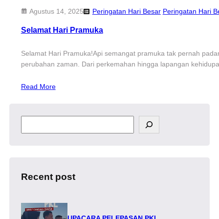
Agustus 14, 2025
Peringatan Hari Besar
Peringatan Hari B
Selamat Hari Pramuka
Selamat Hari Pramuka!Api semangat pramuka tak pernah pada
perubahan zaman. Dari perkemahan hingga lapangan kehidupan
Read More
S
e
a
r
c
h
Recent post
UPACARA PELEPASAN PKL