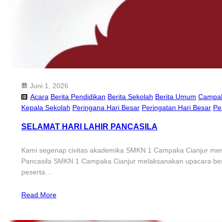
Juni 1, 2026
Acara
Berita Pendidikan
Berita Sekolah
Berita Umum
Campa
Kepala Sekolah
Peringana Hari Besar
Peringatan Hari Besar
Pe
SELAMAT HARI LAHIR PANCASILA
Kami segenap civitas akademika SMKN 1 Campaka Cianjur menguc
Pancasila SMKN 1 Campaka Cianjur melaksanakan upacara bende
peserta…
Read More