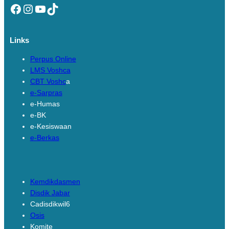
Facebook
Instagram
YouTube
TikTok
Links
Perpus Online
LMS Voshca
CBT Voshc
a
e-Sarpras
e-Humas
e-BK
e-Kesiswaan
e-Berkas
Links
Kemdikdasmen
Disdik Jabar
Cadisdikwil6
Osis
Komite