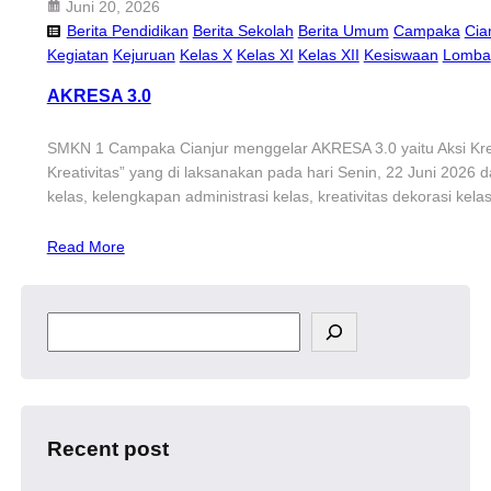
Juni 20, 2026
Berita Pendidikan
Berita Sekolah
Berita Umum
Campaka
Cia
Kegiatan
Kejuruan
Kelas X
Kelas XI
Kelas XII
Kesiswaan
Lomba
AKRESA 3.0
SMKN 1 Campaka Cianjur menggelar AKRESA 3.0 yaitu Aksi Kre
Kreativitas” yang di laksanakan pada hari Senin, 22 Juni 2026 d
kelas, kelengkapan administrasi kelas, kreativitas dekorasi ke
Read More
S
e
a
r
c
h
Recent post