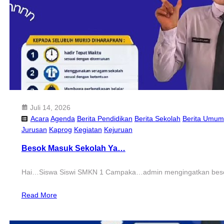
Juli 14, 2026
Acara
Agenda
Berita Pendidikan
Berita Sekolah
Berita Umum
Jurusan
Kaprog
Kegiatan
Kejuruan
Besok Masuk Sekolah Ya…
Hai…Siswa Siswi SMKN 1 Campaka…admin mengingatkan besok
Read More