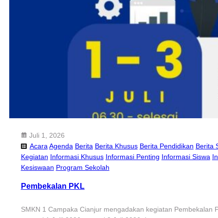
Juli 1, 2026
Acara
Agenda
Berita
Berita Khusus
Berita Pendidikan
Berita 
Kegiatan
Informasi Khusus
Informasi Penting
Informasi Siswa
I
Kesiswaan
Program Sekolah
Pembekalan PKL
SMKN 1 Campaka Cianjur mengadakan kegiatan Pembekalan Prak