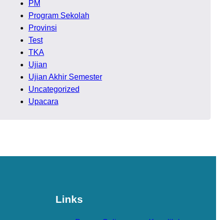
PM
Program Sekolah
Provinsi
Test
TKA
Ujian
Ujian Akhir Semester
Uncategorized
Upacara
Links
Links