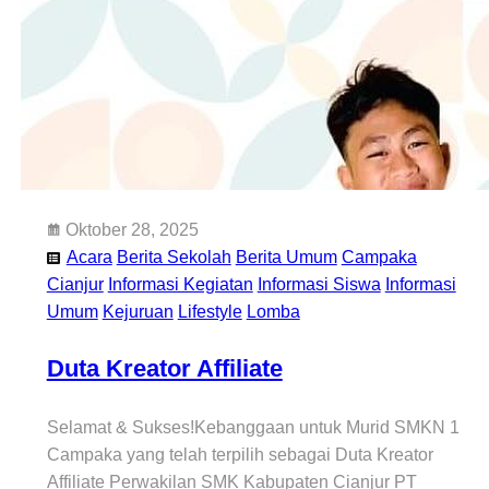
Oktober 28, 2025
Acara
Berita Sekolah
Berita Umum
Campaka
Cianjur
Informasi Kegiatan
Informasi Siswa
Informasi
Umum
Kejuruan
Lifestyle
Lomba
Duta Kreator Affiliate
Selamat & Sukses!Kebanggaan untuk Murid SMKN 1
Campaka yang telah terpilih sebagai Duta Kreator
Affiliate Perwakilan SMK Kabupaten Cianjur PT