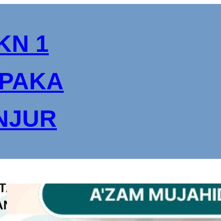
KN 1
PAKA
NJUR