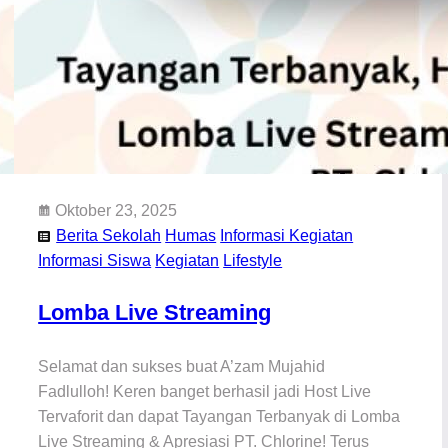
Oktober 23, 2025
Berita Sekolah
Humas
Informasi Kegiatan
Informasi Siswa
Kegiatan
Lifestyle
Lomba Live Streaming
Selamat dan sukses buat A’zam Mujahid
Fadlulloh! Keren banget berhasil jadi Host Live
Tervaforit dan dapat Tayangan Terbanyak di Lomba
Live Streaming & Apresiasi PT. Chlorine! Terus