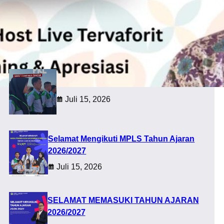
a
r
c
Recent post
h
UPACARA PELEPASAN PKL
Juli 15, 2026
Selamat Mengikuti MPLS Tahun Ajaran
2026/2027
Juli 15, 2026
SELAMAT MEMASUKI TAHUN AJARAN
2026/2027