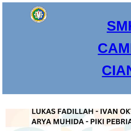
Lewati
ke
konten
SM
CAM
CIA