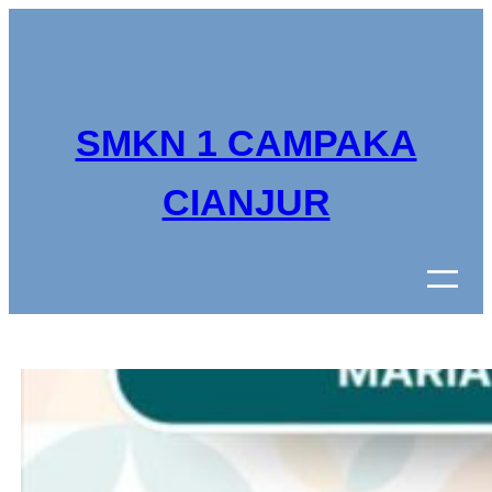
Lewati
ke
konten
SMKN 1 CAMPAKA
CIANJUR